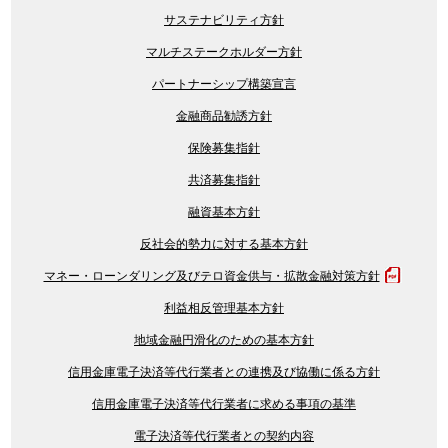
サステナビリティ方針
マルチステークホルダー方針
パートナーシップ構築宣言
金融商品勧誘方針
保険募集指針
共済募集指針
融資基本方針
反社会的勢力に対する基本方針
マネー・ローンダリング及びテロ資金供与・拡散金融対策方針
利益相反管理基本方針
地域金融円滑化のための基本方針
信用金庫電子決済等代行業者との連携及び協働に係る方針
信用金庫電子決済等代行業者に求める事項の基準
電子決済等代行業者との契約内容