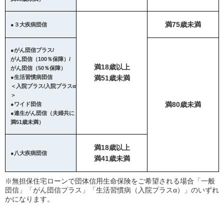
満75歳未満
●３大疾病団信
●がん団信プラス/
がん団信（100％保障）/
満18歳以上
がん団信（50％保障）
●生活習慣病団信
満51歳未満
＜入院プラス/入院プラスα
＞
満80歳未満
●ワイド団信
●連生がん団信（夫婦共に
満51歳未満）
満18歳以上
●八大疾病団信
満41歳未満
※無担保住宅ローンで団体信用生命保険をご希望される場合「一般
団信」「がん団信プラス」「生活習慣病（入院プラスα）」のいずれ
かになります。