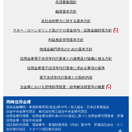
共済募集指針
融資基本方針
反社会的勢力に対する基本方針
マネー・ローンダリング及びテロ資金供与・拡散金融対策方針
利益相反管理基本方針
地域金融円滑化のための基本方針
信用金庫電子決済等代行業者との連携及び協働に係る方針
信用金庫電子決済等代行業者に求める事項の基準
電子決済等代行業者との契約内容
当金庫における苦情処理措置・紛争解決措置等の概要
岡崎信用金庫
登録金融機関：東海財務局長(登金)第30号／加入協会：日本証券業協会
信金中央金庫代理店 株式会社商工組合中央金庫代理店
信用金庫代理業 信用金庫法第85条2の2の規定に基づく信用金庫代理業者 所属
信用金庫：信金中央金庫
信託契約代理業 登録番号：東海財務局長（代信）第39号 所属信託会社：株式
会社朝日信託、スターツ信託株式会社