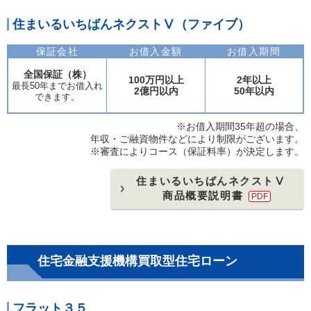
住まいるいちばんネクストⅤ（ファイブ）
保証会社
お借入金額
お借入期間
全国保証（株）
100万円以上
2年以上
最長50年までお借入れ
2億円以内
50年以内
できます。
※お借入期間35年超の場合、
年収・ご融資物件などにより制限がございます。
※審査によりコース（保証料率）が決定します。
住まいるいちばんネクストⅤ
商品概要説明書
PDF
住宅金融支援機構買取型住宅ローン
フラット３５