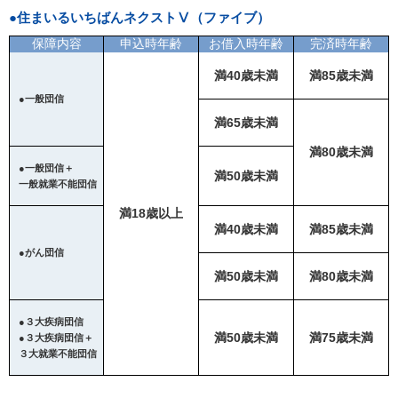
●住まいるいちばんネクストⅤ（ファイブ）
保障内容
申込時年齢
お借入時年齢
完済時年齢
満40歳未満
満85歳未満
●一般団信
満65歳未満
満80歳未満
●一般団信＋
満50歳未満
一般就業不能団信
満18歳以上
満40歳未満
満85歳未満
●がん団信
満50歳未満
満80歳未満
●３大疾病団信
満50歳未満
満75歳未満
●３大疾病団信＋
３大就業不能団信