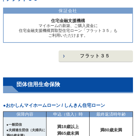
保証会社
住宅金融支援機構
マイホームの新築、ご購入資金に
住宅金融支援機構買取型住宅ローン「フラット３５」も
ご利用いただけます。
フラット３５
団体信用生命保険
●おかしんマイホームローン / しんきん住宅ローン
保障内容
申込（借入）時
最終返済時年齢
●一般団信
満18歳以上
満80歳未満
●夫婦連生団信（夫婦共に
満65歳未満
満65歳未満）