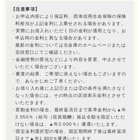
【注意事項】
・お申込内容により保証料、団体信用生命保険の保険
料相当が上記金利に上乗せされる場合があります。
・実際にお借入れいただく日の金利が適用となり、お
申込時の金利と異なる場合があります。
最新の金利については当金庫のホームページまたは
店頭窓口にてご確認ください。
・金融情勢の変化などにより内容を変更、中止させて
いただく場合がございます。
・審査の結果、ご希望に添えない場合もございますの
で、あらかじめご了承ください。
・お借り入れ後に上記①または②の条件を満たさなく
なった場合には、その時点の店頭表示金利とさせて
いただきます。
・変動金利の場合、最終返済日まで基準金利から▲年
2.050％（給与（役員報酬）振込全額を指定いただ
けない場合は、▲年2.000％）優遇いたします。
・固定金利選択型の場合、固定期間終了後は最終返済
日まで▲年1.800％優遇いたします。