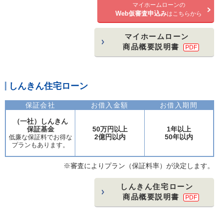
マイホームローンの
Web仮審査申込み
はこちらから
マイホームローン
商品概要説明書
PDF
しんきん住宅ローン
保証会社
お借入金額
お借入期間
（一社）しんきん
保証基金
50万円以上
1年以上
2億円以内
50年以内
低廉な保証料でお得な
プランもあります。
※審査によりプラン（保証料率）が決定します。
しんきん住宅ローン
商品概要説明書
PDF