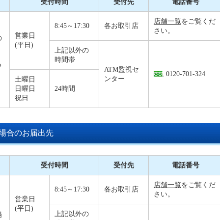
受付時間
受付先
電話番号
店舗一覧
をご覧くだ
8:45～17:30
各お取引店
さい。
営業日
の
(平日)
上記以外の
時間帯
る
ATM監視セ
0120-701-324
ンター
土曜日
日曜日
24時間
祝日
場合のお届出先
受付時間
受付先
電話番号
店舗一覧
をご覧くだ
8:45～17:30
各お取引店
さい。
営業日
(平日)
上記以外の
場