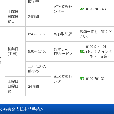
時間帯
ATM監視セ
0120-701-324
ンター
土曜日
日曜日
24時間
祝日
店舗一覧
をご覧くだ
8:45～17:30
各お取引店
さい。
0120-914-101
営業日
おかしん
9:00～17:00
(おかしんインタ
(平日)
EBサービス
ーネット支店)
る
合
上記以外の
時間帯
ATM監視セ
0120-701-324
ンター
土曜日
日曜日
24時間
祝日
く被害金支払申請手続き