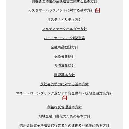
お客さま本位の業務運営に関する基本方針
カスタマーハラスメントに対する基本方針
サステナビリティ方針
マルチステークホルダー方針
パートナーシップ構築宣言
金融商品勧誘方針
保険募集指針
共済募集指針
融資基本方針
反社会的勢力に対する基本方針
マネー・ローンダリング及びテロ資金供与・拡散金融対策方針
利益相反管理基本方針
地域金融円滑化のための基本方針
信用金庫電子決済等代行業者との連携及び協働に係る方針