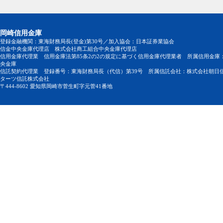
岡崎信用金庫
登録金融機関：東海財務局長(登金)第30号／加入協会：日本証券業協会
信金中央金庫代理店 株式会社商工組合中央金庫代理店
信用金庫代理業 信用金庫法第85条2の2の規定に基づく信用金庫代理業者 所属信用金庫
央金庫
信託契約代理業 登録番号：東海財務局長（代信）第39号 所属信託会社：株式会社朝日
ターツ信託株式会社
〒444-8602 愛知県岡崎市菅生町字元菅41番地