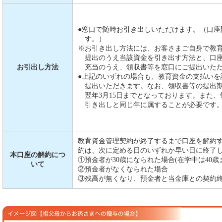
●窓口で随時お引き出しいただけます。（口座
す。）
※お引き出し方法には、お客さまご自身で教
提出のうえ当該資金を引き出す方法と、口
お引出し方法
充当のうえ、領収書等を窓口にご提出いた
●上記のいずれの場合も、教育資金の支払いを
提出いただきます。なお、領収書等の提出
翌年3月15日までとなっております。また
引き出しと同じ年に属することが必要です
教育資金管理契約が終了するまで口座を解約
約は、次に定める日のいずれか早い日に終了
本口座の解約につ
①預金者が30歳になられた場合(在学中は40歳
いて
②預金者がなくなられた場合
③残高が無くなり、預金者と当金庫との契約