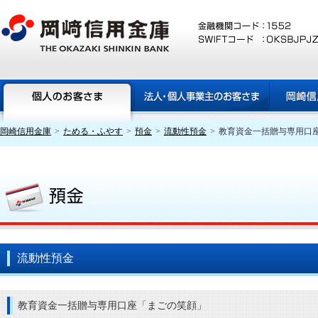
岡崎信用金庫
>
ためる・ふやす
>
預金
>
流動性預金
>
教育資金一括贈与専用口
流動性預金
教育資金一括贈与専用口座「まごの笑顔」