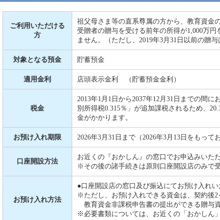
祖父母さま等の直系尊属の方から、教育資金の
ご利用いただける
受贈者の贈与を受ける前年の所得が1,000万
方
ません。（ただし、2019年3月31日以前の贈
対象となる預金
貯蓄預金
適用金利
店頭表示金利 （貯蓄預金金利）
2013年1月1日から2037年12月31日まで
税金
別所得税0.315％」が追加課税されるため、20.3
金がかかります。
お預け入れ期限
2026年3月31日まで（2026年3月13日をも
お近くの『おかしん』の窓口でお申込みいた
口座開設方法
※その後の諸手続きは原則口座開設店のみで
●口座開設店の窓口及び振込にてお預け入れい
※ただし、お預け入れできる資金は、契約後2
お預け入れ方法
教育資金非課税申告書の提出ができる贈与
※必要書類については、お近くの「おかしん