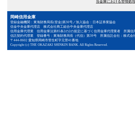
当金庫における苦情処
岡崎信用金庫
登録金融機関：東海財務局長(登金)第30号／加入協会：日本証券業協会
信金中央金庫代理店 株式会社商工組合中央金庫代理店
信用金庫代理業 信用金庫法第85条2の2の規定に基づく信用金庫代理業者 所属信
信託契約代理業 登録番号：東海財務局長（代信）第39号 所属信託会社：株式会
〒444-8602 愛知県岡崎市菅生町字元菅41番地
Copyright (c) THE OKAZAKI SHINKIN BANK. All Rights Reserved.