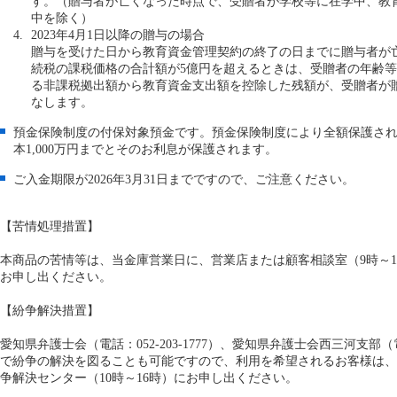
す。（贈与者が亡くなった時点で、受贈者が学校等に在学中、教
中を除く）
2023年4月1日以降の贈与の場合
贈与を受けた日から教育資金管理契約の終了の日までに贈与者が
続税の課税価格の合計額が5億円を超えるときは、受贈者の年齢
る非課税拠出額から教育資金支出額を控除した残額が、受贈者が
なします。
預金保険制度の付保対象預金です。預金保険制度により全額保護さ
本1,000万円までとそのお利息が保護されます。
ご入金期限が2026年3月31日までですので、ご注意ください。
【苦情処理措置】
本商品の苦情等は、当金庫営業日に、営業店または顧客相談室（9時～17時、
お申し出ください。
【紛争解決措置】
愛知県弁護士会（電話：052-203-1777）、愛知県弁護士会西三河支部（電
で紛争の解決を図ることも可能ですので、利用を希望されるお客様は、
争解決センター（10時～16時）にお申し出ください。