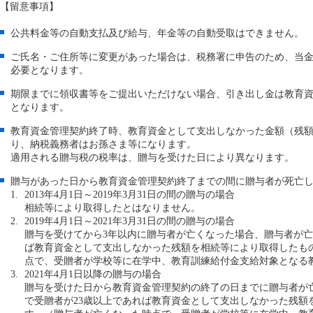
【留意事項】
公共料金等の自動支払及び給与、年金等の自動受取はできません。
ご氏名・ご住所等に変更があった場合は、税務署に申告のため、当
必要となります。
期限までに領収書等をご提出いただけない場合、引き出し金は教育
となります。
教育資金管理契約終了時、教育資金として支出しなかった金額（残
り、納税義務者はお孫さま等になります。
適用される贈与税の税率は、贈与を受けた日により異なります。
贈与があった日から教育資金管理契約終了までの間に贈与者が死亡
2013年4月1日～2019年3月31日の間の贈与の場合
相続等により取得したとはなりません。
2019年4月1日～2021年3月31日の間の贈与の場合
贈与を受けてから3年以内に贈与者が亡くなった場合、贈与者が亡
ば教育資金として支出しなかった残額を相続等により取得したも
点で、受贈者が学校等に在学中、教育訓練給付金支給対象となる
2021年4月1日以降の贈与の場合
贈与を受けた日から教育資金管理契約の終了の日までに贈与者が
で受贈者が23歳以上であれば教育資金として支出しなかった残額