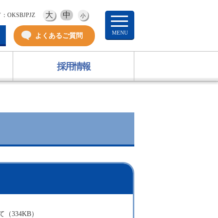
大
中
：OKSBJPJZ
小
よくあるご質問
採用情報
（334KB）